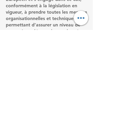
conformément à la législation en
vigueur, à prendre toutes les mesures
organisationnelles et techniques
permettant d’assurer un niveau de
protection adéquat de vos données.
VOS DROITS
Conformément aux articles 39 et 40
de la loi « Informatique et Libertés »
du 6 janvier 1978 modifiée, vous
disposez d’un droit d’accès, de
modification et de suppression des
données que vous aurez renseignées.
Vous avez également la possibilité
de vous opposer au traitement de
vos données à caractère personnel
pour des raisons légitimes. Vous
pouvez en outre adresser à l’éditeur
des instructions spécifiques
concernant l’utilisation de vos
données après votre décès.