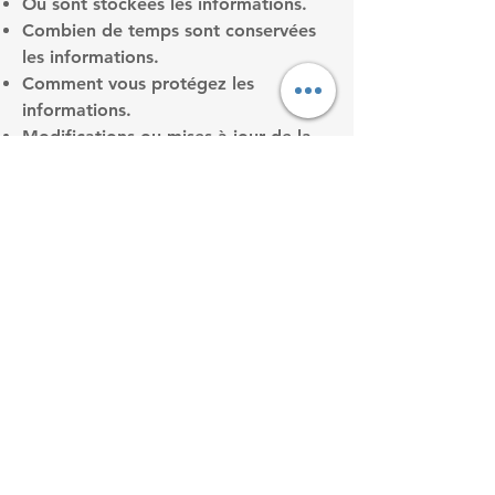
Où sont stockées les informations.
Combien de temps sont conservées
les informations.
Comment vous protégez les
informations.
Modifications ou mises à jour de la
Politique de confidentialité.
Cliquez ici
pour des informations
plus détaillées sur comment formuler
votre politique de confidentialité.
Mentions légales