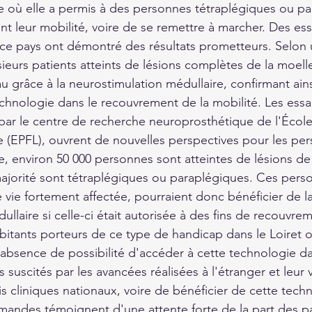
 où elle a permis à des personnes tétraplégiques ou pa
nt leur mobilité, voire de se remettre à marcher. Des essa
ce pays ont démontré des résultats prometteurs. Selon 
ieurs patients atteints de lésions complètes de la moell
 grâce à la neurostimulation médullaire, confirmant ainsi
echnologie dans le recouvrement de la mobilité. Les essai
par le centre de recherche neuroprosthétique de l'Écol
 (EPFL), ouvrent de nouvelles perspectives pour les pe
e, environ 50 000 personnes sont atteintes de lésions de
ajorité sont tétraplégiques ou paraplégiques. Ces perso
e vie fortement affectée, pourraient donc bénéficier de la
llaire si celle-ci était autorisée à des fins de recouvrem
abitants porteurs de ce type de handicap dans le Loiret 
l'absence de possibilité d'accéder à cette technologie da
s suscités par les avancées réalisées à l'étranger et leur
is cliniques nationaux, voire de bénéficier de cette techni
andes témoignent d'une attente forte de la part des pa