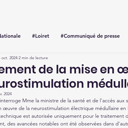
Accueil
Me connaître
Mes actualités
Mon agenda
ationale
#Loiret
#Communiqué de presse
 oct. 2024
2 min de lecture
sement de la mise en 
eurostimulation médull
v. 2024
erroge Mme la ministre de la santé et de l'accès aux so
 œuvre de la neurostimulation électrique médullaire en 
technique est autorisée uniquement pour le traitement d
t, des avancées notables ont été observées dans d'autr