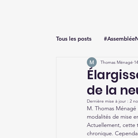
Thomas Ménagé
Député du Loiret
Tous les posts
#AssembléeN
Thomas Ménagé
14
#questionorale
Élargis
de la n
Dernière mise à jour :
2 no
M. Thomas Ménagé int
modalités de mise en
Actuellement, cette 
chronique. Cependan