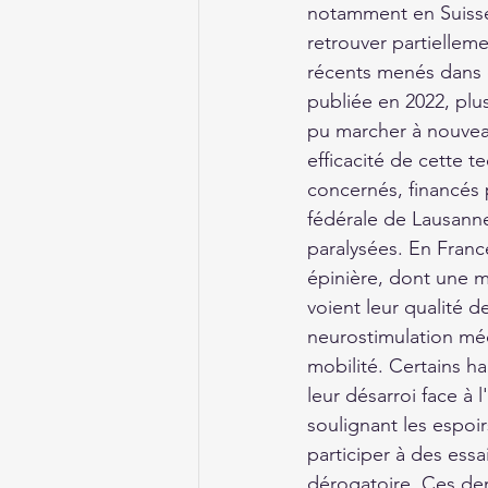
notamment en Suisse
retrouver partielleme
récents menés dans 
publiée en 2022, plus
pu marcher à nouveau
efficacité de cette t
concernés, financés 
fédérale de Lausanne
paralysées. En Franc
épinière, dont une m
voient leur qualité d
neurostimulation médu
mobilité. Certains h
leur désarroi face à 
soulignant les espoir
participer à des essa
dérogatoire. Ces dem