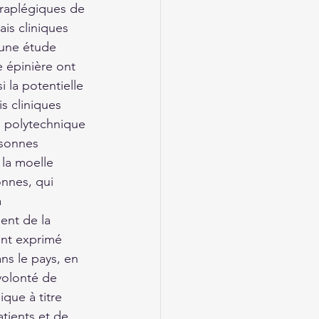
raplégiques de 
is cliniques 
une étude 
e épinière ont 
 la potentielle 
s cliniques 
e polytechnique 
rsonnes 
 la moelle 
nnes, qui 
 
ent de la 
ont exprimé 
ns le pays, en 
 volonté de 
que à titre 
tients et de 