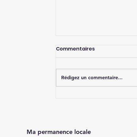
Commentaires
Rédigez un commentaire...
Indépendance des
assemblées
délibérantes locales
Ma permanence locale