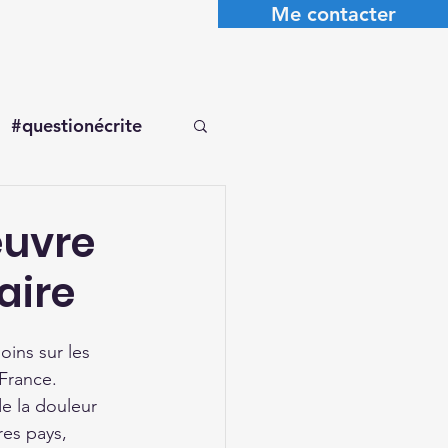
Me contacter
#questionécrite
œuvre
aire
ins sur les 
France. 
e la douleur 
es pays, 