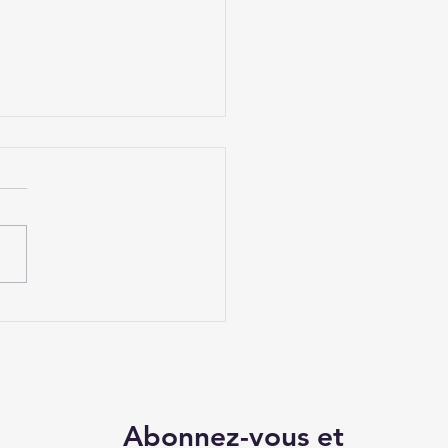
e contre le
èlement scolaire et
loiement de pHARe
 le Loiret
Abonnez-vous et