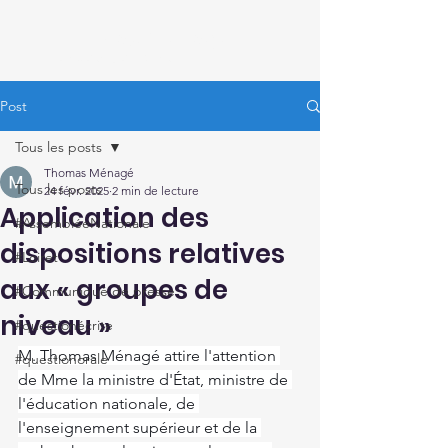
Thomas Ménagé
Député du Loiret
Post
Tous les posts
Thomas Ménagé
Tous les posts
24 févr. 2025
2 min de lecture
Application des
#AssembléeNationale
dispositions relatives
#Loiret
aux « groupes de
#Communiqué de presse
niveau »
#questionécrite
M. Thomas Ménagé attire l'attention 
#questionorale
de Mme la ministre d'État, ministre de 
l'éducation nationale, de 
l'enseignement supérieur et de la 