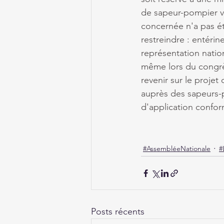
de sapeur-pompier vo
concernée n'a pas ét
restreindre : entérine
représentation natio
même lors du congrès
revenir sur le projet
auprès des sapeurs-p
d'application conform
#AssembléeNationale
#
Posts récents