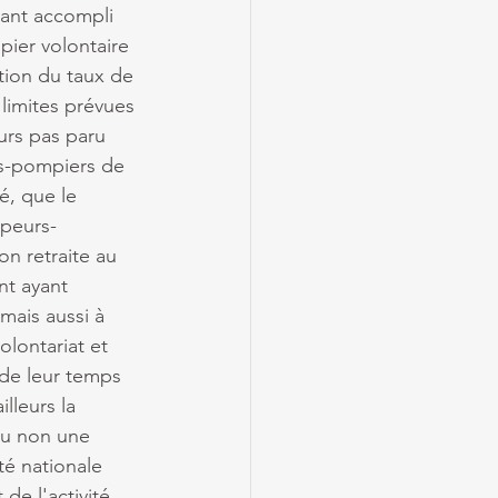
yant accompli 
ier volontaire 
tion du taux de 
limites prévues 
urs pas paru 
s-pompiers de 
é, que le 
apeurs-
n retraite au 
nt ayant 
 mais aussi à 
olontariat et 
de leur temps 
lleurs la 
 ou non une 
té nationale 
de l'activité 