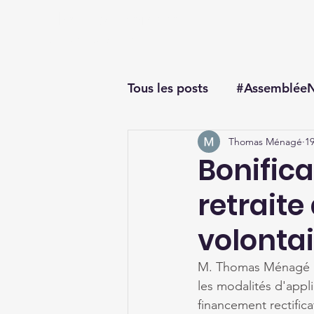
Thomas Ménagé
Député du Loiret
Tous les posts
#AssembléeN
Thomas Ménagé
19
#questionorale
Bonifica
retrait
volonta
M. Thomas Ménagé int
les modalités d'applic
financement rectifica