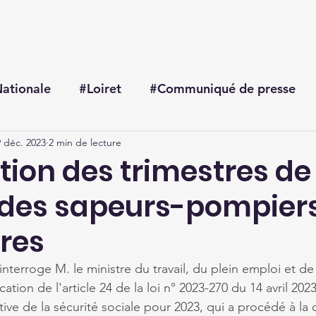
Accueil
Me connaître
Mes actualités
Mon agenda
ationale
#Loiret
#Communiqué de presse
 déc. 2023
2 min de lecture
tion des trimestres de
e des sapeurs-pompier
ires
erroge M. le ministre du travail, du plein emploi et de l
ation de l'article 24 de la loi n° 2023-270 du 14 avril 202
tive de la sécurité sociale pour 2023, qui a procédé à la 