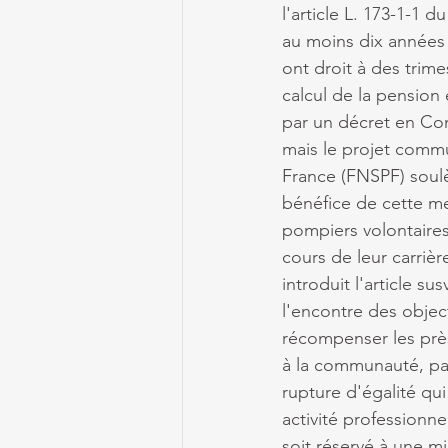
l'article L. 173-1-1 
au moins dix années 
ont droit à des trim
calcul de la pension
par un décret en Con
mais le projet comm
France (FNSPF) soulè
bénéfice de cette me
pompiers volontaires 
cours de leur carrièr
introduit l'article sus
l'encontre des objecti
récompenser les prè
à la communauté, parf
rupture d'égalité qui
activité professionne
soit réservé à une mi