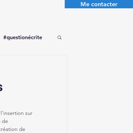
Me contacter
#questionécrite
s
'insertion sur 
3 de 
création de 