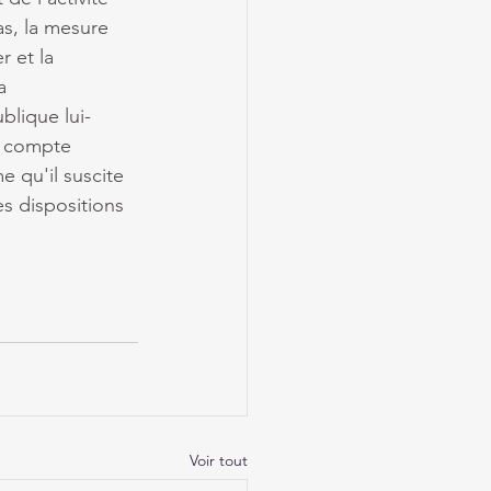
as, la mesure 
 et la 
a 
blique lui-
l compte 
e qu'il suscite 
s dispositions 
Voir tout