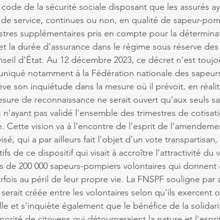
du code de la sécurité sociale disposant que les assurés a
de service, continues ou non, en qualité de sapeur-pomp
estres supplémentaires pris en compte pour la détermina
 et la durée d'assurance dans le régime sous réserve des 
seil d'État. Au 12 décembre 2023, ce décret n'est toujo
uniqué notamment à la Fédération nationale des sapeur
ve son inquiétude dans la mesure où il prévoit, en réalit
sure de reconnaissance ne serait ouvert qu'aux seuls s
n'ayant pas validé l'ensemble des trimestres de cotisatio
e. Cette vision va à l'encontre de l'esprit de l'amendeme
visé, qui a par ailleurs fait l'objet d'un vote transpartisan,
fs de ce dispositif qui visait à accroître l'attractivité du v
s de 200 000 sapeurs-pompiers volontaires qui donnent 
ois au péril de leur propre vie. La FNSPF souligne par ai
 serait créée entre les volontaires selon qu'ils exercent
lle et s'inquiète également que le bénéfice de la solidari
norité de citoyens qui détourneraient la nature et l'esprit 