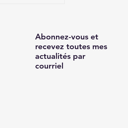
ression du
sentement des
neurs d'organes
sumés
Abonnez-vous et
recevez toutes mes
actualités par
courriel