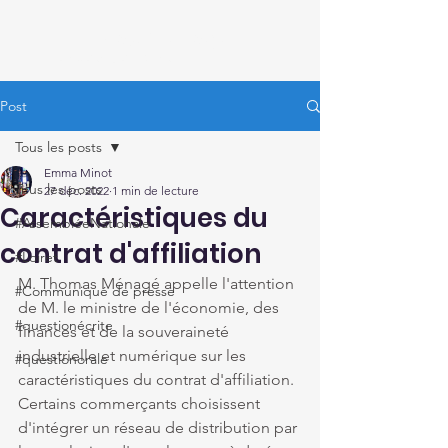
Thomas Ménagé
Député du Loiret
Post
Tous les posts
Emma Minot
Tous les posts
27 déc. 2022
1 min de lecture
Caractéristiques du
#AssembléeNationale
contrat d'affiliation
#Loiret
M. Thomas Ménagé appelle l'attention 
#Communiqué de presse
de M. le ministre de l'économie, des 
#questionécrite
finances et de la souveraineté 
industrielle et numérique sur les 
#questionorale
caractéristiques du contrat d'affiliation. 
Certains commerçants choisissent 
d'intégrer un réseau de distribution par 