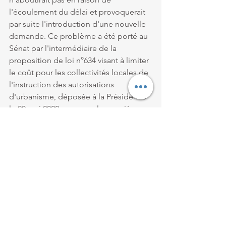
l'écoulement du délai et provoquerait 
par suite l'introduction d'une nouvelle 
demande. Ce problème a été porté au 
Sénat par l'intermédiaire de la 
proposition de loi n°634 visant à limiter 
le coût pour les collectivités locales de 
l'instruction des autorisations 
d'urbanisme, déposée à la Présidence 
le 20 mai 2022, sans que la première 
lecture ne soit intervenue à ce jour. Il 
lui demande donc quelles mesures 
compte prendre le Gouvernement afin 
de compenser le coût que représente 
l'instruction des demandes 
d'urbanisme pour les collectivités 
territoriales concernées.
#AssembléeNationale
#questionécrite