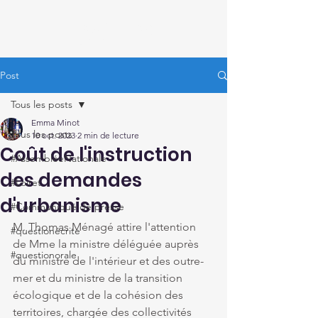
Thomas Ménagé
Député du Loiret
Post
Tous les posts
Emma Minot
Tous les posts
10 oct. 2023
2 min de lecture
Coût de l'instruction
#AssembléeNationale
des demandes
#Loiret
d'urbanisme
#Communiqué de presse
M. Thomas Ménagé attire l'attention 
#questionécrite
de Mme la ministre déléguée auprès 
#questionorale
du ministre de l'intérieur et des outre-
mer et du ministre de la transition 
écologique et de la cohésion des 
territoires, chargée des collectivités 