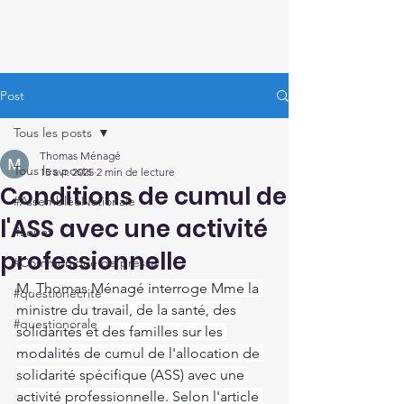
Thomas Ménagé
Député du Loiret
Post
Tous les posts
Thomas Ménagé
Tous les posts
15 avr. 2025
2 min de lecture
Conditions de cumul de
#AssembléeNationale
l'ASS avec une activité
#Loiret
professionnelle
#Communiqué de presse
M. Thomas Ménagé interroge Mme la 
#questionécrite
ministre du travail, de la santé, des 
#questionorale
solidarités et des familles sur les 
modalités de cumul de l'allocation de 
solidarité spécifique (ASS) avec une 
activité professionnelle. Selon l'article 