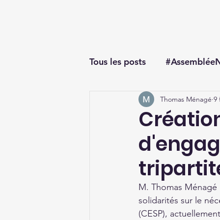
Thomas Ménagé
Député du Loiret
Tous les posts
#AssembléeN
Thomas Ménagé
9 
#questionorale
Créatio
d'engag
tripartit
M. Thomas Ménagé att
solidarités sur le n
(CESP), actuellement