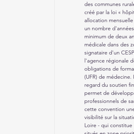
des communes rurales
créé par la loi « hôpi
allocation mensuelle 
un nombre d'années é
minimum de deux ans.
médicale dans des zon
signataire d'un CESP 
l'agence régionale d
obligations de format
(UFR) de médecine. La 
regard du soutien fin
permet de développer 
professionnels de san
cette convention une 
visibilité sur la situ
Loire - qui constitu
situés en zone priori