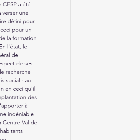
e CESP a été 
 à verser une 
re défini pour 
 ceci pour un 
e la formation 
 l'état, le 
néral de 
espect de ses 
 de recherche 
is social - au 
n en ceci qu'il 
mplantation des 
'apporter à 
une indéniable 
on Centre-Val de 
habitants 
ion 