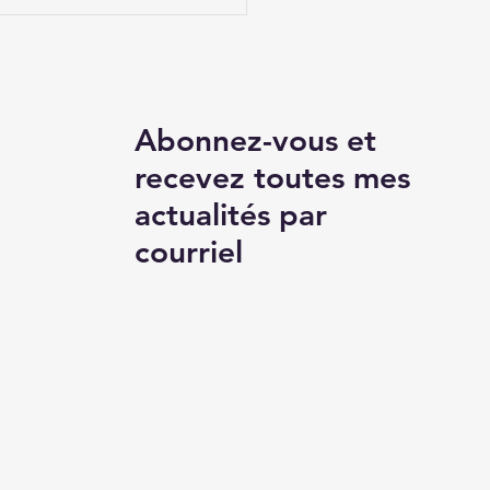
ression du
sentement des
neurs d'organes
sumés
Abonnez-vous et
recevez toutes mes
actualités par
courriel