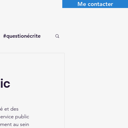
Me contacter
#questionécrite
ic
é et des 
ervice public 
mment au sein 