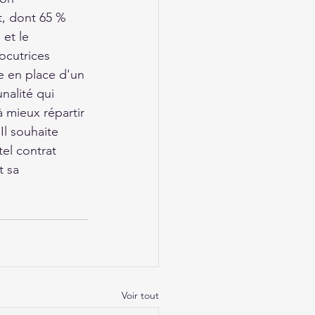
, dont 65 % 
et le 
cutrices 
e en place d'un 
unalité qui 
à mieux répartir 
Il souhaite 
el contrat 
t sa 
Voir tout