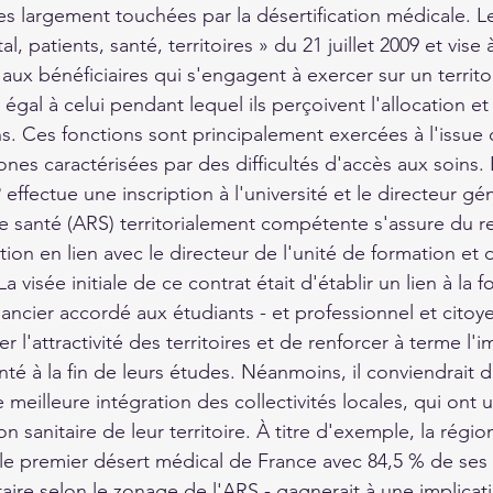
 largement touchées par la désertification médicale. L
tal, patients, santé, territoires » du 21 juillet 2009 et vise
aux bénéficiaires qui s'engagent à exercer sur un territoi
gal à celui pendant lequel ils perçoivent l'allocation et
 Ces fonctions sont principalement exercées à l'issue d
es caractérisées par des difficultés d'accès aux soins. En
effectue une inscription à l'université et le directeur gé
e santé (ARS) territorialement compétente s'assure du r
ion en lien avec le directeur de l'unité de formation et
visée initiale de ce contrat était d'établir un lien à la fo
ancier accordé aux étudiants - et professionnel et citoye
l'attractivité des territoires et de renforcer à terme l'i
té à la fin de leurs études. Néanmoins, il conviendrait d
meilleure intégration des collectivités locales, qui ont 
ation sanitaire de leur territoire. À titre d'exemple, la régi
e le premier désert médical de France avec 84,5 % de ses 
taire selon le zonage de l'ARS - gagnerait à une implicat