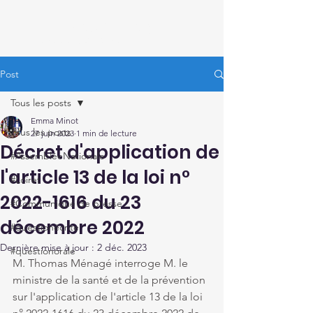
Thomas Ménagé
Député du Loiret
Post
Tous les posts
Emma Minot
Tous les posts
27 juin 2023
1 min de lecture
Décret d'application de
#AssembléeNationale
l'article 13 de la loi n°
#Loiret
2022-1616 du 23
#Communiqué de presse
décembre 2022
#questionécrite
Dernière mise à jour :
2 déc. 2023
#questionorale
M. Thomas Ménagé interroge M. le 
ministre de la santé et de la prévention 
sur l'application de l'article 13 de la loi 