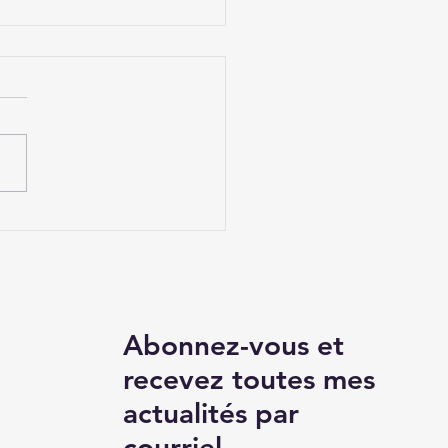
e contre le
èlement scolaire et
loiement de pHARe
 le Loiret
Abonnez-vous et
recevez toutes mes
actualités par
courriel