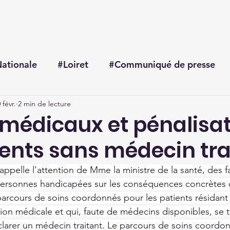
Accueil
Me connaître
Mes actualités
Mon agenda
ationale
#Loiret
#Communiqué de presse
 févr.
2 min de lecture
 médicaux et pénalisa
ients sans médecin tra
elle l'attention de Mme la ministre de la santé, des fa
personnes handicapées sur les conséquences concrètes 
arcours de soins coordonnés pour les patients résidant
tion médicale et qui, faute de médecins disponibles, se 
éclarer un médecin traitant. Le parcours de soins coordo