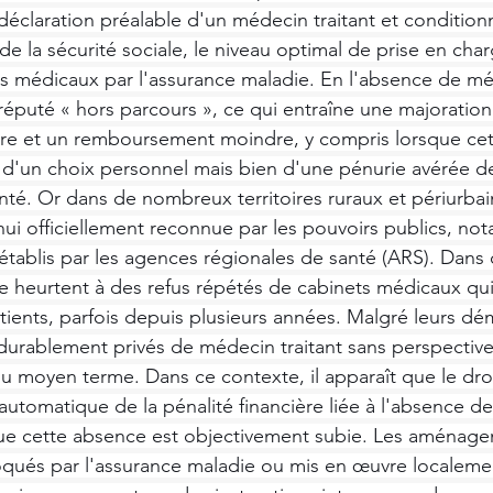
déclaration préalable d'un médecin traitant et condition
e la sécurité sociale, le niveau optimal de prise en cha
es médicaux par l'assurance maladie. En l'absence de méd
 réputé « hors parcours », ce qui entraîne une majoration
ière et un remboursement moindre, y compris lorsque cett
 d'un choix personnel mais bien d'une pénurie avérée d
nté. Or dans de nombreux territoires ruraux et périurbain
hui officiellement reconnue par les pouvoirs publics, n
établis par les agences régionales de santé (ARS). Dans 
 heurtent à des refus répétés de cabinets médicaux qui
ients, parfois depuis plusieurs années. Malgré leurs dé
urablement privés de médecin traitant sans perspective 
ou moyen terme. Dans ce contexte, il apparaît que le droi
utomatique de la pénalité financière liée à l'absence d
que cette absence est objectivement subie. Les aménag
voqués par l'assurance maladie ou mis en œuvre localeme