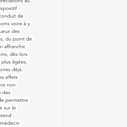
réciations au 
spositif 
conduit de 
oins voire à y 
tueux des 
és, du point de 
 affranchir. 
ns, dès lors 
 plus âgées, 
oires déjà 
es effets 
ons non 
n des 
de permettre 
 sur le 
ntend 
n médecin 