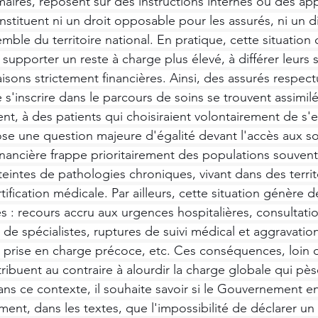
maires, reposent sur des instructions internes ou des app
onstituent ni un droit opposable pour les assurés, ni un di
ble du territoire national. En pratique, cette situation 
upporter un reste à charge plus élevé, à différer leurs s
isons strictement financières. Ainsi, des assurés respec
 s'inscrire dans le parcours de soins se trouvent assimil
, à des patients qui choisiraient volontairement de s'en
ose une question majeure d'égalité devant l'accès aux soi
financière frappe prioritairement des populations souvent
eintes de pathologies chroniques, vivant dans des territ
rtification médicale. Par ailleurs, cette situation génère d
és : recours accru aux urgences hospitalières, consultati
e spécialistes, ruptures de suivi médical et aggravatio
 prise en charge précoce, etc. Ces conséquences, loin 
ibuent au contraire à alourdir la charge globale qui pèse
ns ce contexte, il souhaite savoir si le Gouvernement e
ement, dans les textes, que l'impossibilité de déclarer u