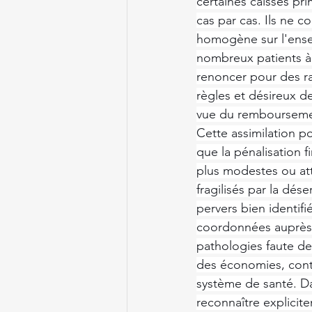
certaines caisses pri
cas par cas. Ils ne c
homogène sur l'ensem
nombreux patients à s
renoncer pour des ra
règles et désireux de
vue du remboursement
Cette assimilation p
que la pénalisation 
plus modestes ou att
fragilisés par la dése
pervers bien identifi
coordonnées auprès d
pathologies faute de
des économies, contr
système de santé. Da
reconnaître explicit