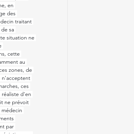
ne, en 
rge des 
ecin traitant 
 de sa 
e situation ne 
e 
s, cette 
otamment au 
ces zones, de 
 n'acceptent 
marches, ces 
réaliste d'en 
t ne prévoit 
e médecin 
ements 
nt par 