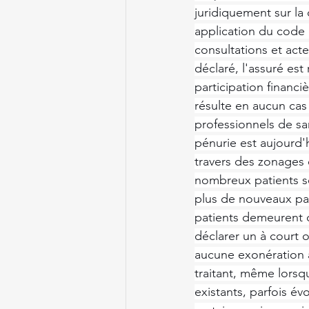
juridiquement sur la 
application du code d
consultations et act
déclaré, l'assuré est
participation financ
résulte en aucun cas
professionnels de sa
pénurie est aujourd'
travers des zonages 
nombreux patients se
plus de nouveaux pat
patients demeurent d
déclarer un à court 
aucune exonération a
traitant, même lors
existants, parfois é