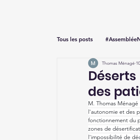
Thomas Ménagé
Député du Loiret
Tous les posts
#AssembléeN
Thomas Ménagé
10
#questionorale
Déserts
des pat
M. Thomas Ménagé app
l'autonomie et des 
fonctionnement du p
zones de désertifica
l'impossibilité de d