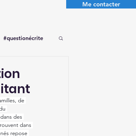
Me contacter
#questionécrite
tion
itant
milles, de 
du 
 dans des 
trouvent dans 
nnés repose 