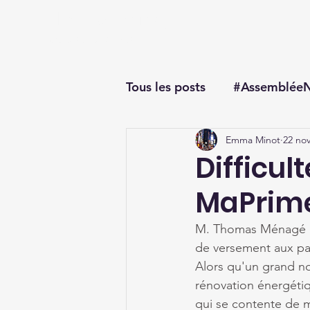
Thomas Ménagé
Député du Loiret
Tous les posts
#AssembléeN
Emma Minot
22 nov
#questionorale
Difficul
MaPrime
M. Thomas Ménagé int
de versement aux par
Alors qu'un grand no
rénovation énergétiqu
qui se contente de m