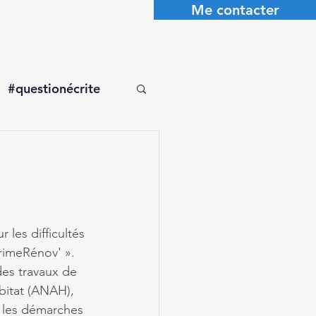
Me contacter
#questionécrite
les difficultés 
rimeRénov' ». 
es travaux de 
bitat (ANAH), 
r les démarches 