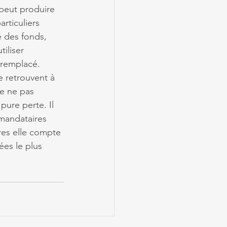
 peut produire 
rticuliers 
e des fonds, 
iliser 
 remplacé. 
e retrouvent à 
e ne pas 
pure perte. Il 
mandataires 
res elle compte 
ées le plus 