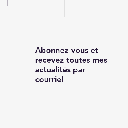
ression du
sentement des
neurs d'organes
sumés
Abonnez-vous et
recevez toutes mes
actualités par
courriel