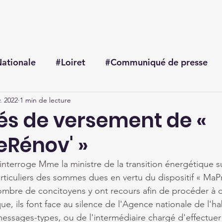
Accueil
Me connaître
Mes actualités
Mon agenda
ationale
#Loiret
#Communiqué de presse
. 2022
1 min de lecture
tés de versement de «
Rénov' »
erroge Mme la ministre de la transition énergétique sur 
ticuliers des sommes dues en vertu du dispositif « MaP
mbre de concitoyens y ont recours afin de procéder à d
e, ils font face au silence de l'Agence nationale de l'ha
essages-types, ou de l'intermédiaire chargé d'effectue