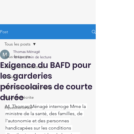
Thomas Ménagé
Député du Loiret
Post
Tous les posts
Thomas Ménagé
Tous les posts
10 févr.
2 min de lecture
Exigence du BAFD pour
#AssembléeNationale
les garderies
#Loiret
périscolaires de courte
#Communiqué de presse
durée
#questionécrite
M. Thomas Ménagé interroge Mme la 
#questionorale
ministre de la santé, des familles, de 
l'autonomie et des personnes 
handicapées sur les conditions 