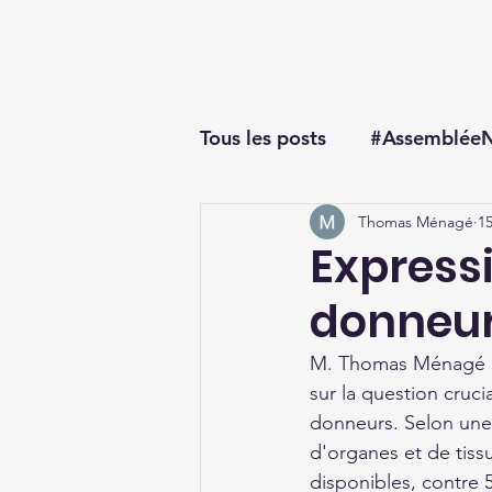
Thomas Ménagé
Député du Loiret
Tous les posts
#AssembléeN
Thomas Ménagé
15
#questionorale
Express
donneur
M. Thomas Ménagé att
sur la question cruc
donneurs. Selon une
d'organes et de tiss
disponibles, contre 5