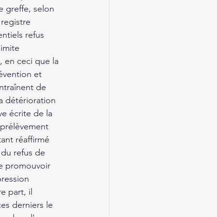
 greffe, selon 
registre 
ntiels refus 
imite 
, en ceci que la 
évention et 
ntraînent de 
a détérioration 
e écrite de la 
 prélèvement 
ant réaffirmé 
 du refus de 
de promouvoir 
pression 
 part, il 
es derniers le 