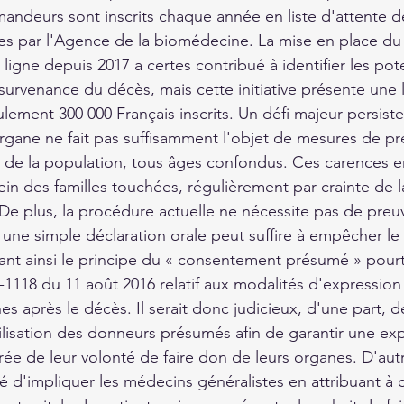
ndeurs sont inscrits chaque année en liste d'attente de
ies par l'Agence de la biomédecine. La mise en place du 
 ligne depuis 2017 a certes contribué à identifier les pote
survenance du décès, mais cette initiative présente une l
eulement 300 000 Français inscrits. Un défi majeur persiste
gane ne fait pas suffisamment l'objet de mesures de pr
 de la population, tous âges confondus. Ces carences e
in des familles touchées, régulièrement par crainte de l
De plus, la procédure actuelle ne nécessite pas de preuv
 une simple déclaration orale peut suffire à empêcher le
nt ainsi le principe du « consentement présumé » pourt
6-1118 du 11 août 2016 relatif aux modalités d'expression
s après le décès. Il serait donc judicieux, d'une part, 
ilisation des donneurs présumés afin de garantir une ex
irée de leur volonté de faire don de leurs organes. D'autre
é d'impliquer les médecins généralistes en attribuant à c