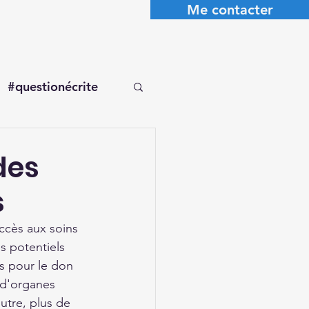
Me contacter
#questionécrite
des
s
ccès aux soins 
s potentiels 
s pour le don 
 d'organes 
utre, plus de 