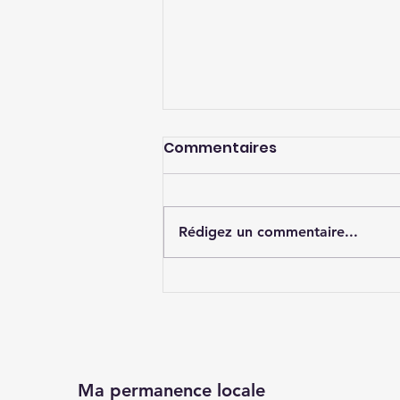
Commentaires
Rédigez un commentaire...
Indépendance des
assemblées
délibérantes locales
Ma permanence locale