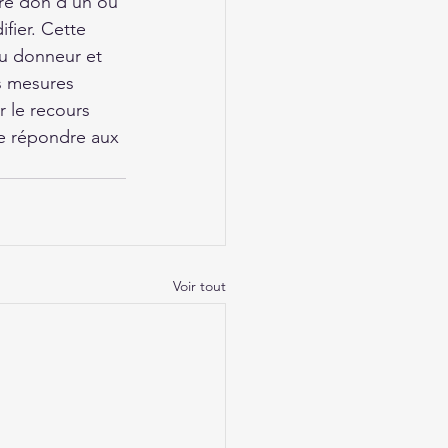
aire don d'un ou 
fier. Cette 
du donneur et 
s mesures 
 le recours 
e répondre aux 
Voir tout