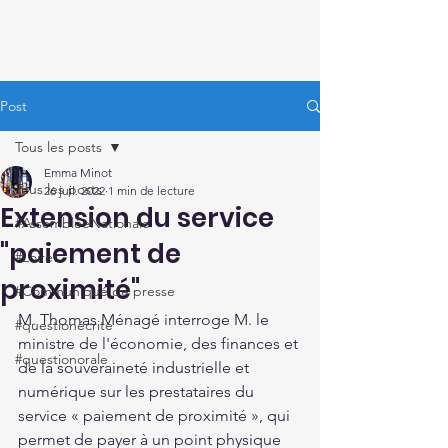
Thomas Ménagé
Député du Loiret
Post
Tous les posts
Emma Minot
Tous les posts
26 juil. 2022
1 min de lecture
Extension du service
#AssembléeNationale
"paiement de
#Loiret
proximité"
#Communiqué de presse
M. Thomas Ménagé interroge M. le 
#questionécrite
ministre de l'économie, des finances et 
#questionorale
de la souveraineté industrielle et 
numérique sur les prestataires du 
service « paiement de proximité », qui 
permet de payer à un point physique 