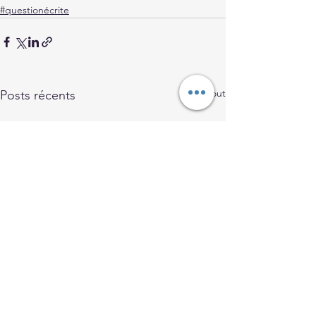
#questionécrite
Voir tout
Posts récents