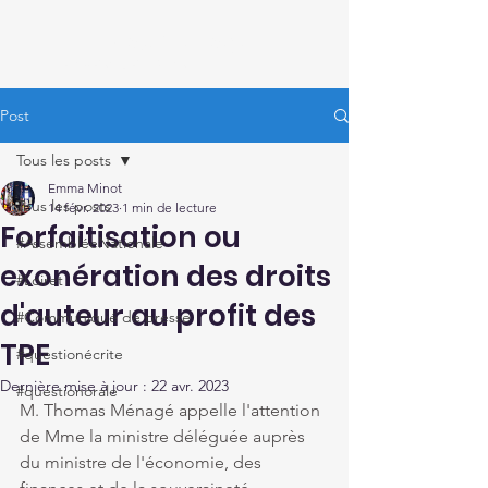
Thomas Ménagé
Député du Loiret
Post
Tous les posts
Emma Minot
Tous les posts
14 févr. 2023
1 min de lecture
Forfaitisation ou
#AssembléeNationale
exonération des droits
#Loiret
d'auteur au profit des
#Communiqué de presse
TPE
#questionécrite
Dernière mise à jour :
22 avr. 2023
#questionorale
M. Thomas Ménagé appelle l'attention 
de Mme la ministre déléguée auprès 
du ministre de l'économie, des 