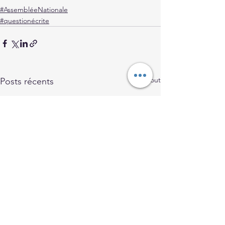
#AssembléeNationale
#questionécrite
Voir tout
Posts récents