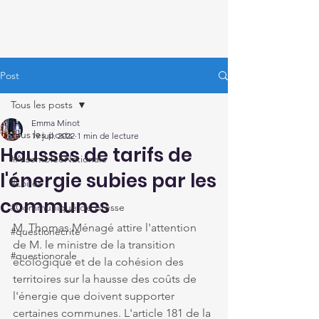
Thomas Ménagé
Député du Loiret
Post
Tous les posts
Emma Minot
Tous les posts
19 juil. 2022
1 min de lecture
Hausses de tarifs de
#AssembléeNationale
l'énergie subies par les
#Loiret
communes
#Communiqué de presse
M. Thomas Ménagé attire l'attention 
#questionécrite
de M. le ministre de la transition 
#questionorale
écologique et de la cohésion des 
territoires sur la hausse des coûts de 
l'énergie que doivent supporter 
certaines communes. L'article 181 de la 