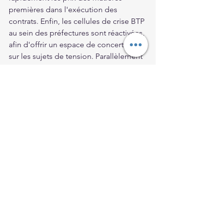
premières dans l'exécution des 
contrats. Enfin, les cellules de crise BTP 
au sein des préfectures sont réactivées, 
afin d'offrir un espace de concertation 
sur les sujets de tension. Parallèlement 
à l'ensemble de ces mesures, le 
Gouvernement a lancé les assises du 
bâtiment et des travaux publics, en 
concertation avec les fédérations 
professionnelles du secteur, dont les 
conclusions seront rendues 
prochainement. Le Gouvernement sera 
particulièrement vigilant sur les suites 
données à ces mesures ainsi que sur 
l'évolution de la situation, afin de 
répondre au mieux aux besoins des 
artisans de la restauration, du bâtiment 
et des travaux publics."