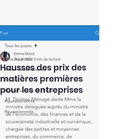
Thomas Ménagé
Député du Loiret
Post
Tous les posts
Emma Minot
Tous les posts
26 juil. 2022
3 min de lecture
Hausses des prix des
#AssembléeNationale
matières premières
#Loiret
pour les entreprises
#Communiqué de presse
M. Thomas Ménagé alerte Mme la 
#questionécrite
ministre déléguée auprès du ministre 
#questionorale
de l'économie, des finances et de la 
souveraineté industrielle et numérique, 
chargée des petites et moyennes 
entreprises, du commerce, de 