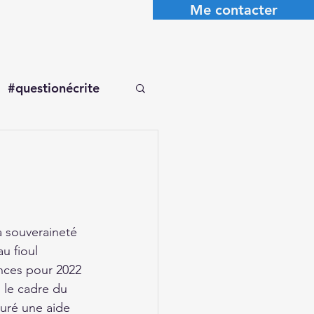
Me contacter
#questionécrite
a souveraineté 
u fioul 
nces pour 2022 
 le cadre du 
auré une aide 