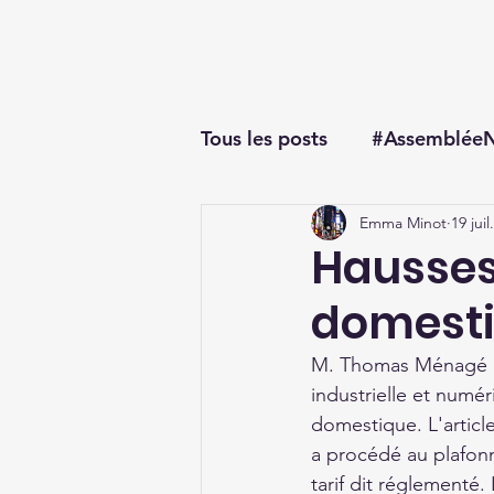
Thomas Ménagé
Député du Loiret
Tous les posts
#AssembléeN
Emma Minot
19 juil
#questionorale
Hausses 
domest
M. Thomas Ménagé ale
industrielle et numéri
domestique. L'articl
a procédé au plafonn
tarif dit réglementé