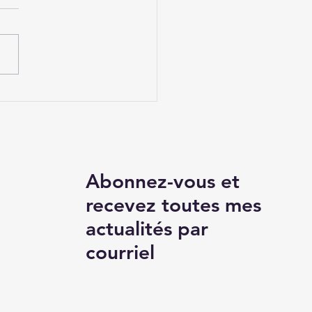
ression du
sentement des
neurs d'organes
sumés
Abonnez-vous et
recevez toutes mes
actualités par
courriel