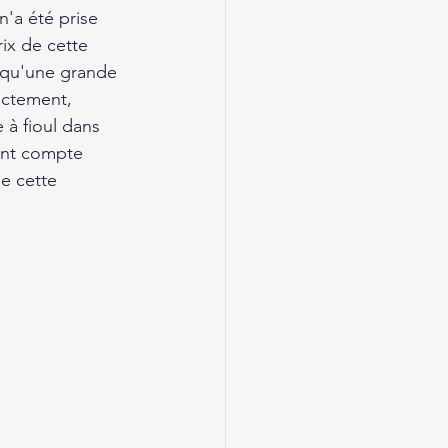
'a été prise 
ix de cette 
 qu'une grande 
ectement, 
à fioul dans 
ment compte 
e cette 