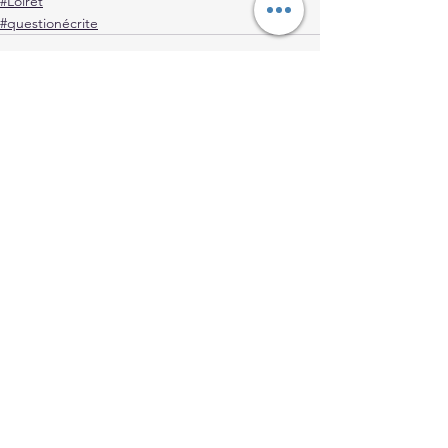
#Loiret
#questionécrite
Voir tout
Posts récents