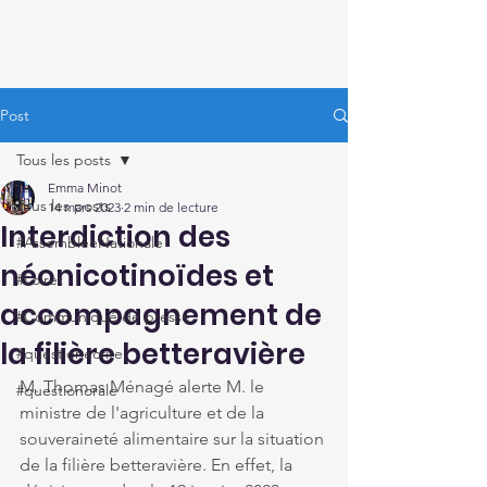
Thomas Ménagé
Député du Loiret
Post
Tous les posts
Emma Minot
Tous les posts
14 mars 2023
2 min de lecture
Interdiction des
#AssembléeNationale
néonicotinoïdes et
#Loiret
accompagnement de
#Communiqué de presse
la filière betteravière
#questionécrite
M. Thomas Ménagé alerte M. le 
#questionorale
ministre de l'agriculture et de la 
souveraineté alimentaire sur la situation 
de la filière betteravière. En effet, la 