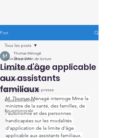
Thomas Ménagé
Député du Loiret
Post
Tous les posts
Thomas Ménagé
Tous les posts
28 avr.
2 min de lecture
Limite d'âge applicable
#AssembléeNationale
aux assistants
#Loiret
familiaux
#Communiqué de presse
M. Thomas Ménagé interroge Mme la 
#questionécrite
ministre de la santé, des familles, de 
#questionorale
l'autonomie et des personnes 
handicapées sur les modalités 
d'application de la limite d'âge 
applicable aux assistants familiaux. 