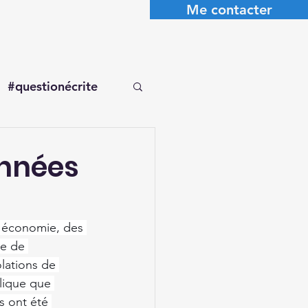
Me contacter
#questionécrite
onnées
'économie, des 
ée de 
olations de 
lique que 
s ont été 