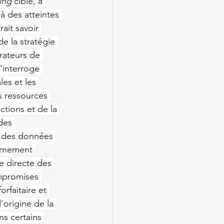
ing
 ciblé, à 
à des atteintes 
ait savoir 
 la stratégie 
rateurs de 
l'interroge 
les et les 
s ressources 
ctions et de la 
des 
n des données 
vernement 
e directe des 
mpromises 
rfaitaire et 
origine de la 
ns certains 