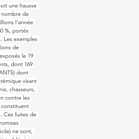
soit une hausse 
Le nombre de 
llions l'année 
60 %, portés 
es. Les exemples 
lions de 
exposés le 19 
nts, dont 169 
(ANTS) dont 
stémique visant 
nis, chasseurs, 
on contre les 
 constituent 
. Ces fuites de 
romises 
ile) ne sont, 