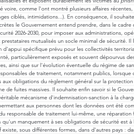
tialisables et exposent durablement les victimes au 
phish
té voire, comme l'ont montré plusieurs affaires récentes, 
es ciblés, intimidations...). En conséquence, il souhaiter
rètes le Gouvernement entend prendre, dans le cadre de
curité 2026-2030, pour imposer aux administrations, opé
t prestataires mutualisés un socle minimal de sécurité. Il 
 d'appui spécifique prévu pour les collectivités territoria
anté, particulièrement exposés et souvent dépourvus de
s, ainsi que sur l'évolution éventuelle du régime de san
esponsables de traitement, notamment publics, lorsque 
aux obligations du règlement général sur la protectio
ne de fuites massives. Il souhaite enfin savoir si le Gou
véritable mécanisme d'indemnisation-sanction à la charg
, permettant aux personnes dont les données ont été co
 du responsable de traitement lui-même, une réparation fo
 qu'un manquement à ses obligations de sécurité est à l'
tif existe, sous différentes formes, dans d'autres pays : da