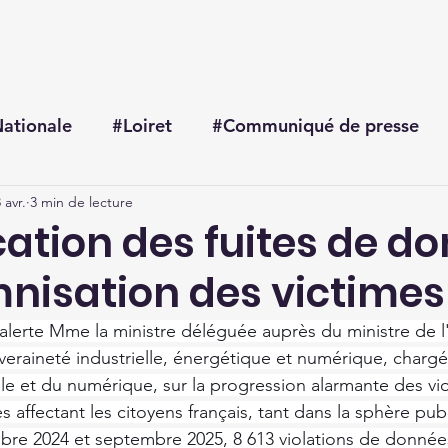
Accueil
Me connaître
Mes actualités
Mon agenda
ationale
#Loiret
#Communiqué de presse
 avr.
3 min de lecture
cation des fuites de d
mnisation des victimes
erte Mme la ministre déléguée auprès du ministre de l
uveraineté industrielle, énergétique et numérique, charg
cielle et du numérique, sur la progression alarmante des vi
 affectant les citoyens français, tant dans la sphère pub
bre 2024 et septembre 2025, 8 613 violations de donnée