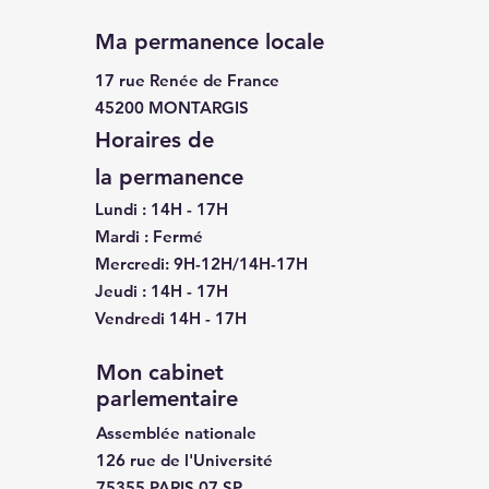
Ma permanence locale
17 rue Renée de France
45200 MONTARGIS
Indépendance des
Horaires de
assemblées
la
permanence
délibérantes locales
Lundi : 14H - 17H
Mardi : Fermé
Mercredi: 9H-12H/14H-17H
Jeudi : 14H - 17H
Vendredi 14H - 17H
Mon cabinet
parlementaire
Assemblée nationale
126 rue de l'Université
75355 PARIS 07 SP