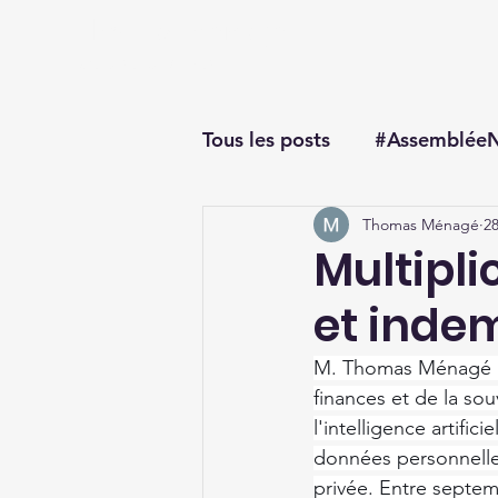
Thomas Ménagé
Député du Loiret
Tous les posts
#AssembléeN
Thomas Ménagé
28
#questionorale
Multipli
et inde
M. Thomas Ménagé al
finances et de la so
l'intelligence artifi
données personnelles
privée. Entre septem