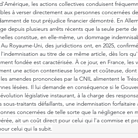
 d'Amérique, les actions collectives conduisent fréquem
ables à verser directement aux personnes concernées de
ndamment de tout préjudice financier démontré. En Alle
uge depuis plusieurs arrêts récents que la seule perte de
elles constitue, en elle-même, un dommage indemnisabl
. Au Royaume-Uni, des juridictions ont, en 2025, confirm
 l'indemnisation au titre de ce même article, dès lors qu
ment fondée est caractérisée. À ce jour, en France, les 
ment une action contentieuse longue et coûteuse, dont l
e les amendes prononcées par la CNIL alimentent le Tréso
onnes lésées. Il lui demande en conséquence si le Gouv
évolution législative instaurant, à la charge des respons
s sous-traitants défaillants, une indemnisation forfaitair
onnes concernées de telle sorte que la négligence en m
 avérée, ait un coût direct pour celui qui l'a commise et p
our celui qui la subit.