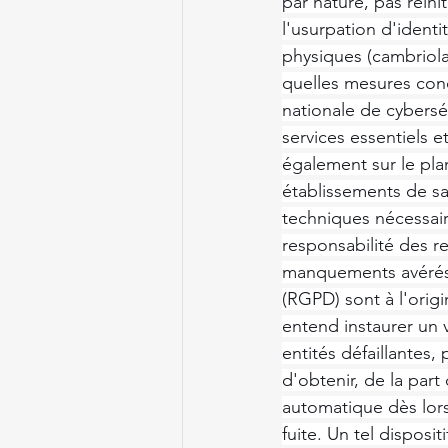
par nature, pas réini
l'usurpation d'identi
physiques (cambriolag
quelles mesures conc
nationale de cybersé
services essentiels e
également sur le plan
établissements de s
techniques nécessaire
responsabilité des r
manquements avérés 
(RGPD) sont à l'origi
entend instaurer un 
entités défaillantes
d'obtenir, de la part
automatique dès lors
fuite. Un tel disposi