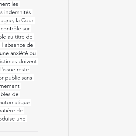
ment les 
s indemnités 
magne, la Cour 
 contrôle sur 
e au titre de 
é l'absence de 
'une anxiété ou 
victimes doivent 
'issue reste 
r public sans 
ernement 
ables de 
e automatique 
atière de 
roduise une 