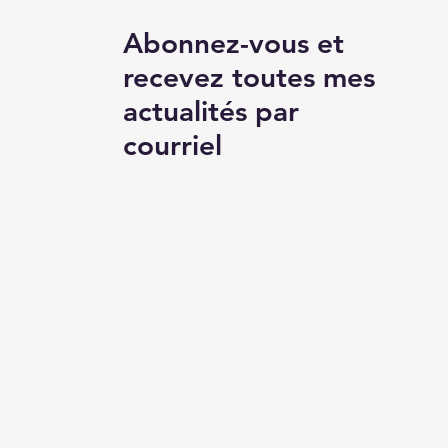
Abonnez-vous et
recevez toutes mes
actualités par
e contre le
courriel
èlement scolaire et
loiement de pHARe
 le Loiret