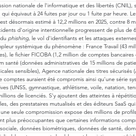
sion nationale de l'informatique et des libertés (CNIL), 
 qui équivaut à 24 fuites par jour ou 1 fuite par heure. 
st désormais estimé à 12,2 millions en 2025, contre 8 mi
cidents d'origine intentionnelle progressent de plus de 
 du 
phishing
, le vol d'identifiants et les attaques extern
'ampleur systémique du phénomène : France Travail (43 mil
), le fichier FICOBA (1,2 million de comptes bancaires 
im santé (données administratives de 15 millions de patie
cales sensibles), Agence nationale des titres sécurisés 
de comptes auraient été compromis ainsi qu'une série sy
ives (UNSS, gymnastique, athlétisme, voile, natation, ten
illions de licenciés. S'y ajoutent des atteintes à répétiti
riales, des prestataires mutualisés et des éditeurs SaaS qui
 une seule compromission expose des millions de profils
nt plus préoccupantes que certaines informations comp
sociale, données biométriques, données de santé, domic