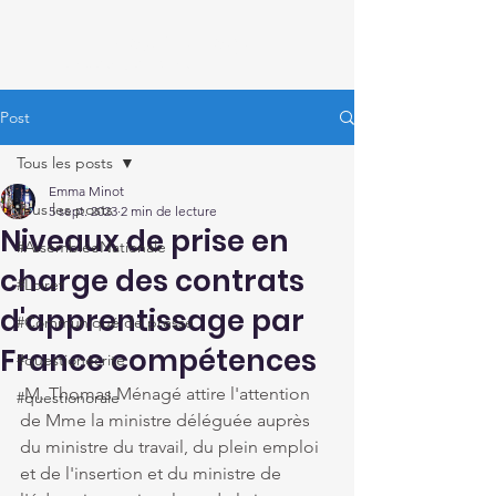
Thomas Ménagé
Député du Loiret
Post
Tous les posts
Emma Minot
Tous les posts
5 sept. 2023
2 min de lecture
Niveaux de prise en
#AssembléeNationale
charge des contrats
#Loiret
d'apprentissage par
#Communiqué de presse
France compétences
#questionécrite
M. Thomas Ménagé attire l'attention 
#questionorale
de Mme la ministre déléguée auprès 
du ministre du travail, du plein emploi 
et de l'insertion et du ministre de 