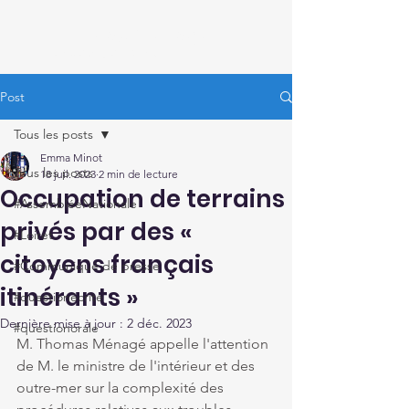
Thomas Ménagé
Député du Loiret
Post
Tous les posts
Emma Minot
Tous les posts
18 juil. 2023
2 min de lecture
Occupation de terrains
#AssembléeNationale
privés par des «
#Loiret
citoyens français
#Communiqué de presse
itinérants »
#questionécrite
Dernière mise à jour :
2 déc. 2023
#questionorale
M. Thomas Ménagé appelle l'attention 
de M. le ministre de l'intérieur et des 
outre-mer sur la complexité des 