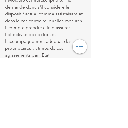
inviolable et imprescriptible. Il lui 
demande donc s'il considère le 
dispositif actuel comme satisfaisant et, 
dans le cas contraire, quelles mesures 
il compte prendre afin d'assurer 
l'effectivité de ce droit et 
l'accompagnement adéquat des 
propriétaires victimes de ces 
agissements par l'État.
#AssembléeNationale
#questionécrite
Voir tout
Posts récents