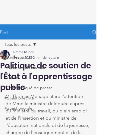
Thomas Ménagé
Député du Loiret
Post
Tous les posts
Emma Minot
Tous les posts
5 sept. 2023
2 min de lecture
Politique de soutien de
#AssembléeNationale
l'État à l'apprentissage
#Loiret
public
#Communiqué de presse
M. Thomas Ménagé attire l'attention 
#questionécrite
de Mme la ministre déléguée auprès 
#questionorale
du ministre du travail, du plein emploi 
et de l'insertion et du ministre de 
l'éducation nationale et de la jeunesse, 
chargée de l'enseignement et de la 