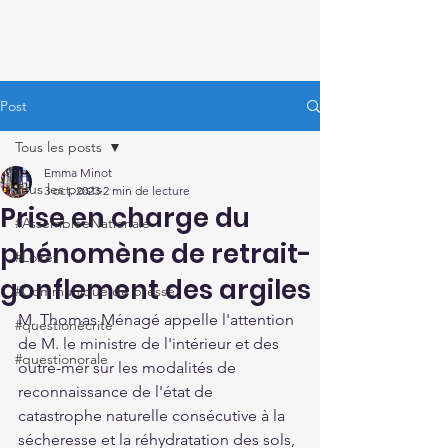
Thomas Ménagé
Député du Loiret
Post
Tous les posts
Emma Minot
Tous les posts
3 oct. 2023
2 min de lecture
Prise en charge du
#AssembléeNationale
phénomène de retrait-
#Loiret
gonflement des argiles
#Communiqué de presse
M. Thomas Ménagé appelle l'attention 
#questionécrite
de M. le ministre de l'intérieur et des 
#questionorale
outre-mer sur les modalités de 
reconnaissance de l'état de 
catastrophe naturelle consécutive à la 
sécheresse et la réhydratation des sols, 