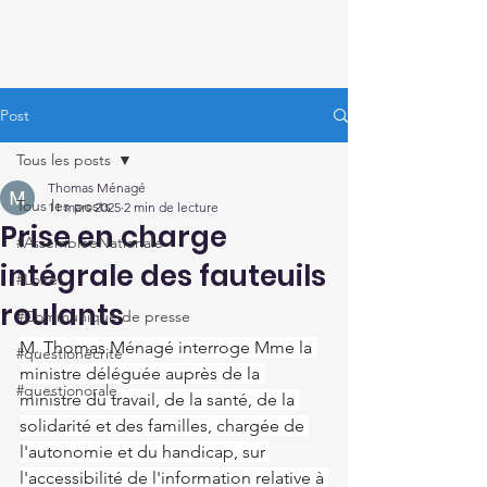
Thomas Ménagé
Député du Loiret
Post
Tous les posts
Thomas Ménagé
Tous les posts
11 mars 2025
2 min de lecture
Prise en charge
#AssembléeNationale
intégrale des fauteuils
#Loiret
roulants
#Communiqué de presse
M. Thomas Ménagé interroge Mme la 
#questionécrite
ministre déléguée auprès de la 
#questionorale
ministre du travail, de la santé, de la 
solidarité et des familles, chargée de 
l'autonomie et du handicap, sur 
l'accessibilité de l'information relative à 