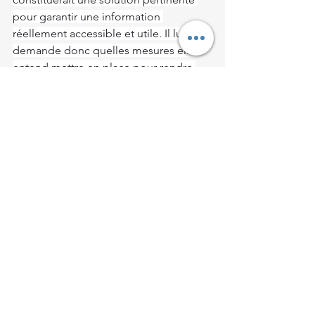
pour garantir une information 
réellement accessible et utile. Il lui 
demande donc quelles mesures elle 
entend mettre en place pour rendre 
ces informations plus compréhensibles 
aux personnes en situation de 
handicap et à leurs proches, 
notamment à travers des supports 
adaptés et une simplification des 
démarches administratives liées à la 
prise en charge des fauteuils roulants.
Voir tout
Posts récents