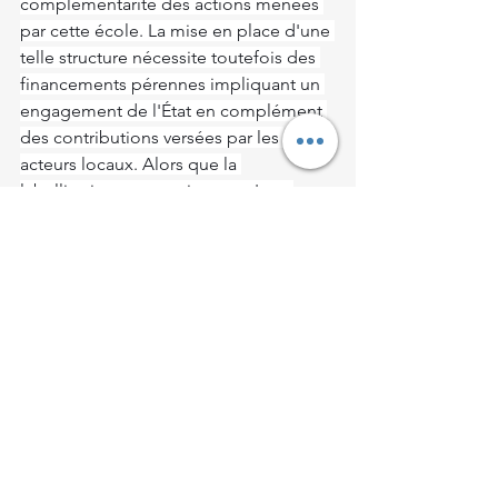
complémentarité des actions menées 
par cette école. La mise en place d'une 
telle structure nécessite toutefois des 
financements pérennes impliquant un 
engagement de l'État en complément 
des contributions versées par les 
acteurs locaux. Alors que la 
labellisation est acquise et qu'une 
ouverture était prévue à la rentrée 
scolaire 2024-2025, l'État avait donné un 
accord de principe ayant encouragé le 
CFA Est Loiret à poursuivre la 
conception du projet. Il apparaît 
finalement, alors même que deux tiers 
du financement sont sécurisés et que 
le projet est complètement finalisé, 
que l'engagement pris par l'État de 
financer le tiers restant ne sera pas 
honoré et cette situation empêche 