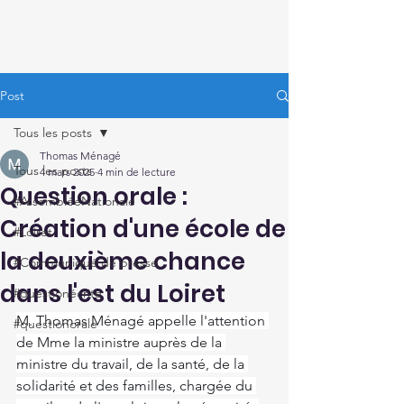
Thomas Ménagé
Député du Loiret
Post
Tous les posts
Thomas Ménagé
Tous les posts
4 mars 2025
4 min de lecture
Question orale :
#AssembléeNationale
Création d'une école de
#Loiret
la deuxième chance
#Communiqué de presse
dans l'est du Loiret
#questionécrite
M. Thomas Ménagé appelle l'attention 
#questionorale
de Mme la ministre auprès de la 
ministre du travail, de la santé, de la 
solidarité et des familles, chargée du 