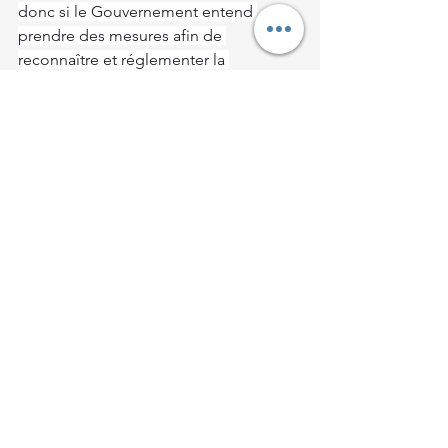
donc si le Gouvernement entend 
prendre des mesures afin de 
reconnaître et réglementer la 
profession de médiateur équin, en lien 
avec les acteurs de la filière, dans 
l'objectif d'assurer la qualité des 
pratiques, la sécurité des publics 
concernés et le développement 
pérenne de cette activité à fort impact 
social et territorial.
Voir tout
Posts récents