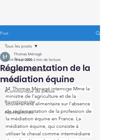
Thomas Ménagé
Député du Loiret
Post
Tous les posts
Thomas Ménagé
Tous les posts
15 avr. 2025
2 min de lecture
Réglementation de la
#AssembléeNationale
médiation équine
#Loiret
M. Thomas Ménagé interroge Mme la 
#Communiqué de presse
ministre de l'agriculture et de la 
#questionécrite
souveraineté alimentaire sur l'absence 
de réglementation de la profession de 
#questionorale
la médiation équine en France. La 
médiation équine, qui consiste à 
utiliser le cheval comme intermédiaire 