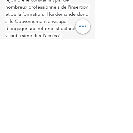
nombreux professionnels de l'insertion 
et de la formation. Il lui demande donc 
si le Gouvernement envisage 
d'engager une réforme structurelle 
visant à simplifier l'accès à 
l'information et à la mobilisation des 
aides à la formation pour les 
demandeurs d'emploi, notamment en 
renforçant la lisibilité des dispositifs, 
en harmonisant leurs conditions 
d'attribution et en garantissant leur 
articulation sans redondance ni 
contradiction.
Voir tout
Posts récents