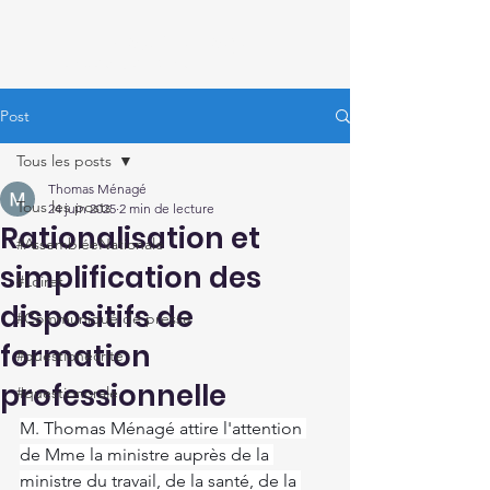
Thomas Ménagé
Député du Loiret
Post
Tous les posts
Thomas Ménagé
Tous les posts
24 juin 2025
2 min de lecture
Rationalisation et
#AssembléeNationale
simplification des
#Loiret
dispositifs de
#Communiqué de presse
formation
#questionécrite
professionnelle
#questionorale
M. Thomas Ménagé attire l'attention 
de Mme la ministre auprès de la 
ministre du travail, de la santé, de la 