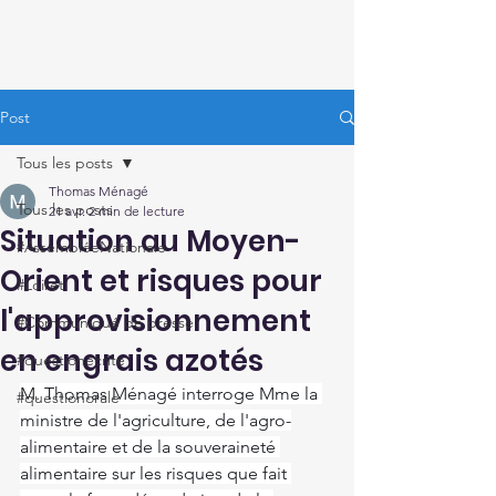
Thomas Ménagé
Député du Loiret
Post
Tous les posts
Thomas Ménagé
Tous les posts
21 avr.
2 min de lecture
Situation au Moyen-
#AssembléeNationale
Orient et risques pour
#Loiret
l'approvisionnement
#Communiqué de presse
en engrais azotés
#questionécrite
M. Thomas Ménagé interroge Mme la 
#questionorale
ministre de l'agriculture, de l'agro-
alimentaire et de la souveraineté 
alimentaire sur les risques que fait 