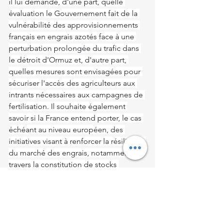
il lui demande, d'une part, quelle 
évaluation le Gouvernement fait de la 
vulnérabilité des approvisionnements 
français en engrais azotés face à une 
perturbation prolongée du trafic dans 
le détroit d'Ormuz et, d'autre part, 
quelles mesures sont envisagées pour 
sécuriser l'accès des agriculteurs aux 
intrants nécessaires aux campagnes de 
fertilisation. Il souhaite également 
savoir si la France entend porter, le cas 
échéant au niveau européen, des 
initiatives visant à renforcer la résilience 
du marché des engrais, notamment à 
travers la constitution de stocks 
stratégiques, la diversification des 
sources d'approvisionnement ou la 
mise en place de mécanismes 
temporaires de régulation des prix.