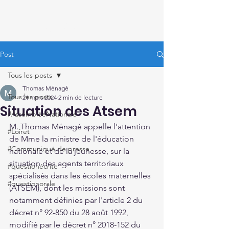
Thomas Ménagé
Député du Loiret
Post
Tous les posts
Thomas Ménagé
Tous les posts
21 mars 2024
2 min de lecture
Situation des Atsem
#AssembléeNationale
M. Thomas Ménagé appelle l'attention 
#Loiret
de Mme la ministre de l'éducation 
#Communiqué de presse
nationale et de la jeunesse, sur la 
situation des agents territoriaux 
#questionécrite
spécialisés dans les écoles maternelles 
#questionorale
(ATSEM), dont les missions sont 
notamment définies par l'article 2 du 
décret n° 92-850 du 28 août 1992, 
modifié par le décret n° 2018-152 du 