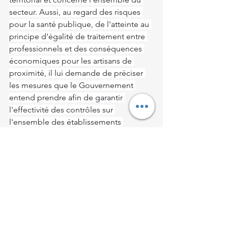
secteur. Aussi, au regard des risques 
pour la santé publique, de l'atteinte au 
principe d'égalité de traitement entre 
professionnels et des conséquences 
économiques pour les artisans de 
proximité, il lui demande de préciser 
les mesures que le Gouvernement 
entend prendre afin de garantir 
l'effectivité des contrôles sur 
l'ensemble des établissements 
pratiquant la coiffure, y compris les 
salons de type barbier. Il souhaite 
notamment savoir si les inspections 
diligentées par la DREETS seront 
systématisées et renforcées pour tous 
les salons de ce type présents sur le 
territoire national dans le but d'assurer 
le respect de la réglementation, la lutte 