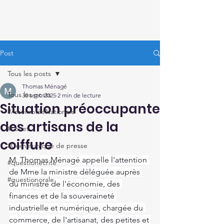
Thomas Ménagé
Député du Loiret
Post
Tous les posts
Thomas Ménagé
Tous les posts
30 sept. 2025
2 min de lecture
Situation préoccupante
#AssembléeNationale
des artisans de la
#Loiret
coiffure
#Communiqué de presse
M. Thomas Ménagé appelle l'attention 
#questionécrite
de Mme la ministre déléguée auprès 
#questionorale
du ministre de l'économie, des 
finances et de la souveraineté 
industrielle et numérique, chargée du 
commerce, de l'artisanat, des petites et 