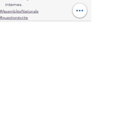
internes.
#AssembléeNationale
#questionécrite
Voir tout
Posts récents