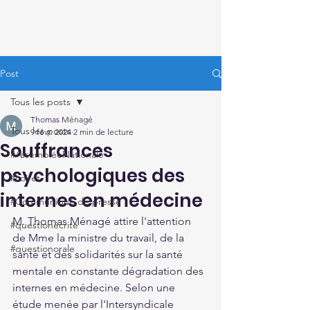
Thomas Ménagé
Député du Loiret
Post
Tous les posts
Thomas Ménagé
Tous les posts
9 févr. 2024
2 min de lecture
Souffrances
#AssembléeNationale
psychologiques des
#Loiret
internes en médecine
#Communiqué de presse
M. Thomas Ménagé attire l'attention 
#questionécrite
de Mme la ministre du travail, de la 
#questionorale
santé et des solidarités sur la santé 
mentale en constante dégradation des 
internes en médecine. Selon une 
étude menée par l'Intersyndicale 