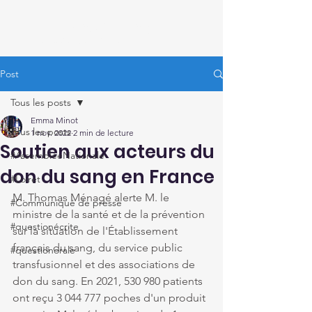
Thomas Ménagé
Député du Loiret
Post
Tous les posts
Emma Minot
Tous les posts
1 nov. 2022
2 min de lecture
Soutien aux acteurs du
#AssembléeNationale
don du sang en France
#Loiret
M. Thomas Ménagé alerte M. le 
#Communiqué de presse
ministre de la santé et de la prévention 
#questionécrite
sur la situation de l'Établissement 
français du sang, du service public 
#questionorale
transfusionnel et des associations de 
don du sang. En 2021, 530 980 patients 
ont reçu 3 044 777 poches d'un produit 