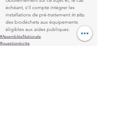
Gouvernement sur ce sujet et, le cas 
échéant, s'il compte intégrer les 
installations de pré-traitement 
in situ
des biodéchets aux équipements 
éligibles aux aides publiques.
#AssembléeNationale
#questionécrite
#Loiret
Voir tout
Posts récents