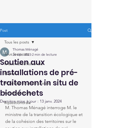
Thomas Ménagé
Député du Loiret
Post
Tous les posts
Thomas Ménagé
Tous les posts
26 déc. 2023
2 min de lecture
Soutien aux
#AssembléeNationale
installations de pré-
#Loiret
traitement in situ de
#Communiqué de presse
biodéchets
#questionécrite
Dernière mise à jour :
13 janv. 2024
#questionorale
M. Thomas Ménagé interroge M. le 
ministre de la transition écologique et 
de la cohésion des territoires sur le 