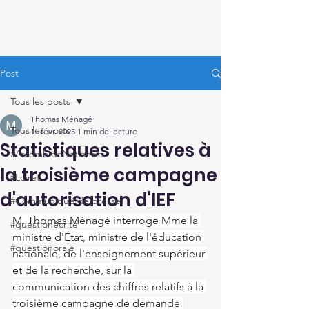
Thomas Ménagé
Député du Loiret
Post
Tous les posts
Thomas Ménagé
Tous les posts
11 févr. 2025
1 min de lecture
Statistiques relatives à
#AssembléeNationale
la troisième campagne
#Loiret
d'autorisation d'IEF
#Communiqué de presse
M. Thomas Ménagé interroge Mme la 
#questionécrite
ministre d'État, ministre de l'éducation 
#questionorale
nationale, de l'enseignement supérieur 
et de la recherche, sur la 
communication des chiffres relatifs à la 
troisième campagne de demande 