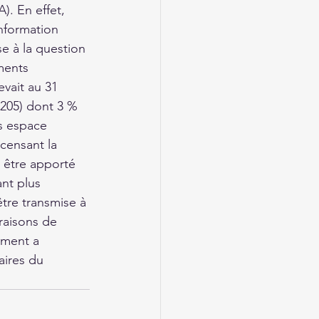
). En effet, 
nformation 
se à la question 
éments 
evait au 31 
 205) dont 3 % 
rs espace 
censant la 
i être apporté 
ant plus 
tre transmise à 
raisons de 
ement a 
aires du 