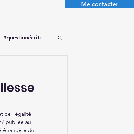
Me contacter
#questionécrite
llesse
 de l'égalité 
77 publiée au 
té étrangère du 