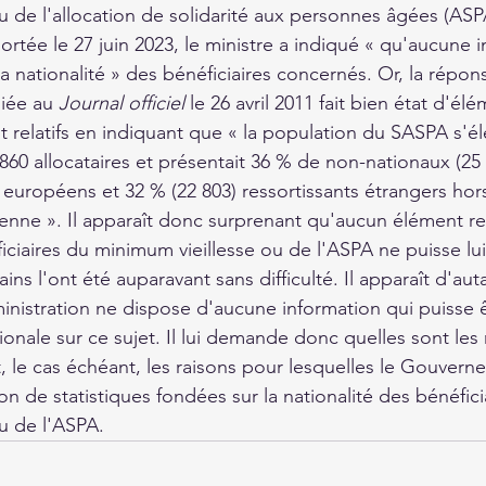
 de l'allocation de solidarité aux personnes âgées (ASPA
rtée le 27 juin 2023, le ministre a indiqué « qu'aucune i
la nationalité » des bénéficiaires concernés. Or, la répon
iée au 
Journal officiel
 le 26 avril 2011 fait bien état d'él
nt relatifs en indiquant que « la population du SASPA s'él
60 allocataires et présentait 36 % de non-nationaux (25
s européens et 32 % (22 803) ressortissants étrangers ho
ne ». Il apparaît donc surprenant qu'aucun élément re
iciaires du minimum vieillesse ou de l'ASPA ne puisse lu
ns l'ont été auparavant sans difficulté. Il apparaît d'aut
inistration ne dispose d'aucune information qui puisse ê
ionale sur ce sujet. Il lui demande donc quelles sont les 
t, le cas échéant, les raisons pour lesquelles le Gouvern
ion de statistiques fondées sur la nationalité des bénéfici
u de l'ASPA.