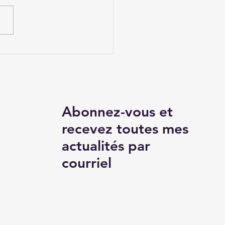
e contre le
èlement scolaire et
loiement de pHARe
 le Loiret
Abonnez-vous et
recevez toutes mes
actualités par
courriel