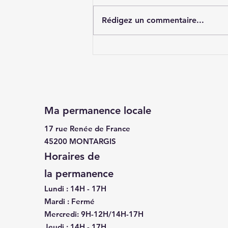
Rédigez un commentaire...
Indépendance des
assemblées
délibérantes locales
Ma permanence locale
17 rue Renée de France
45200 MONTARGIS
Horaires de
la
permanence
Lundi : 14H - 17H
Mardi : Fermé
Mercredi: 9H-12H/14H-17H
Jeudi : 14H - 17H