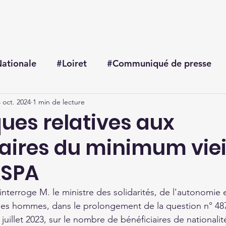
Accueil
Me connaître
Mes actualités
Mon agenda
ationale
#Loiret
#Communiqué de presse
 oct. 2024
1 min de lecture
ques relatives aux
iaires du minimum viei
ASPA
erroge M. le ministre des solidarités, de l'autonomie et
les hommes, dans le prolongement de la question n° 48
 juillet 2023, sur le nombre de bénéficiaires de nationali