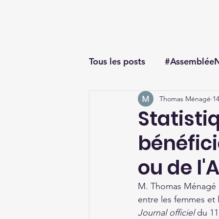
Thomas Ménagé
Député du Loiret
Tous les posts
#AssembléeN
Thomas Ménagé
14
#questionorale
Statisti
bénéfic
ou de l'
M. Thomas Ménagé int
entre les femmes et 
Journal officiel
 du 11