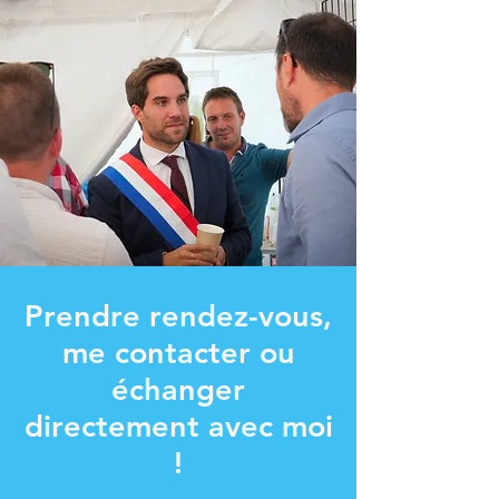
Prendre rendez-vous,
me contacter ou
échanger
directement avec moi
!