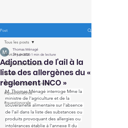
Thomas Ménagé
Député du Loiret
Post
Tous les posts
Thomas Ménagé
Tous les posts
27 juin 2025
1 min de lecture
Adjonction de l'ail à la
#AssembléeNationale
liste des allergènes du «
#Loiret
règlement INCO »
#Communiqué de presse
M. Thomas Ménagé interroge Mme la 
#questionécrite
ministre de l'agriculture et de la 
#questionorale
souveraineté alimentaire sur l'absence 
de l'ail dans la liste des substances ou 
produits provoquant des allergies ou 
intolérances établie à l'annexe II du 